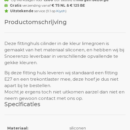
Op werkdagen voor
15:00
uur besteld is
morgen bezorgd
Gratis
verzending vanaf
€ 75 NL & € 125 BE
Uitstekende
service (9.1 op
Kiyoh
)
Productomschrijving
Deze fittinghuls cilinder in de kleur limegroen is
gemaakt van het materiaal siliconen, en hebben wij bij
Snoerenzo leverbaar in verschillende opvallende te
gekke kleuren.
Bij deze fitting huls leveren wij standaard een fitting
E27 en een trekontlaster mee, deze hoef je dus niet
apart bij te bestellen.
Mocht je ergens toch niet uitkomen aarzel dan niet en
neem gewoon contact met ons op.
Specificaties
Materiaal:
siliconen