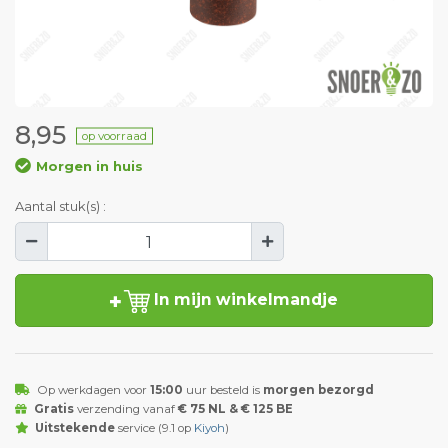
8,95
op voorraad
Morgen in huis
Aantal stuk(s) :
In mijn winkelmandje
Op werkdagen voor
15:00
uur besteld is
morgen bezorgd
Gratis
verzending vanaf
€ 75 NL & € 125 BE
Uitstekende
service (9.1 op
Kiyoh
)