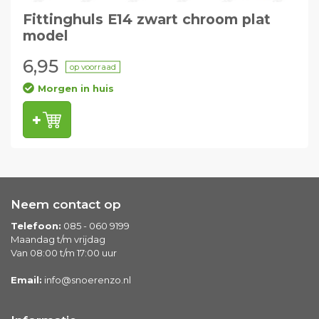
Fittinghuls E14 zwart chroom plat
model
6,95
op voorraad
Morgen in huis
Neem contact op
Telefoon:
085 - 060 9199
Maandag t/m vrijdag
Van 08:00 t/m 17:00 uur
Email:
info@snoerenzo.nl