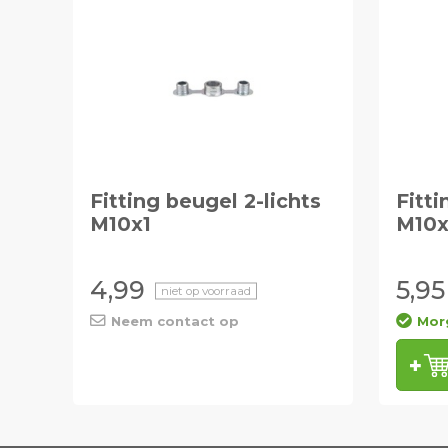
Fitting beugel 2-lichts
Fitti
M10x1
M10x
4,99
5,95
niet op voorraad
Neem contact op
Morg