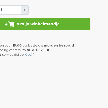
In mijn winkelmandje
en voor
15:00
uur besteld is
morgen bezorgd
nding vanaf
€ 75 NL & € 125 BE
e
service (9.1 op
Kiyoh
)