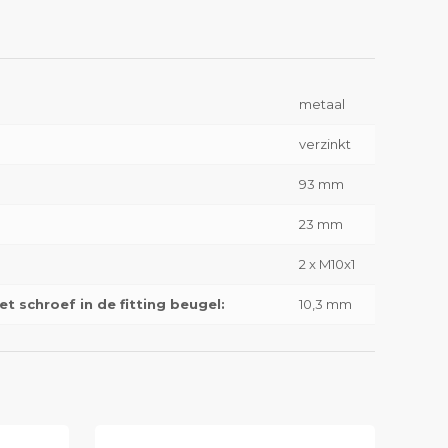
metaal
verzinkt
93 mm
23 mm
2 x M10x1
t schroef in de fitting beugel:
10,3 mm