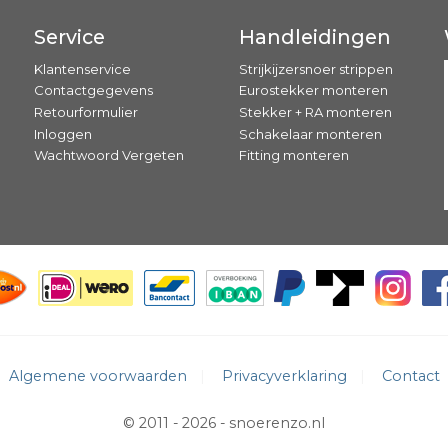
Service
Handleidingen
Klantenservice
Strijkijzersnoer strippen
Contactgegevens
Eurostekker monteren
Retourformulier
Stekker + RA monteren
Inloggen
Schakelaar monteren
Wachtwoord Vergeten
Fitting monteren
Algemene voorwaarden
Privacyverklaring
Contact
© 2011 - 2026 -
snoerenzo.nl