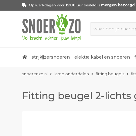
Op werkdagen voor
15:00
uur besteld is
morgen bezorgd
strijkijzersnoeren
elektra kabel en snoeren
snoerenzo.nl
lamp onderdelen
fitting beugels
fi
Fitting beugel 2-licht