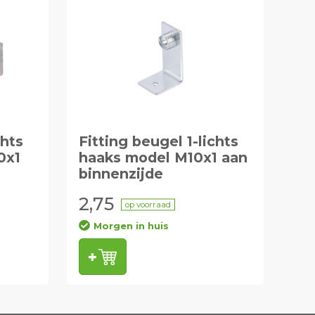
chts
Fitting beugel 1-lichts
0x1
haaks model M10x1 aan
binnenzijde
2,75
op voorraad
Morgen in huis