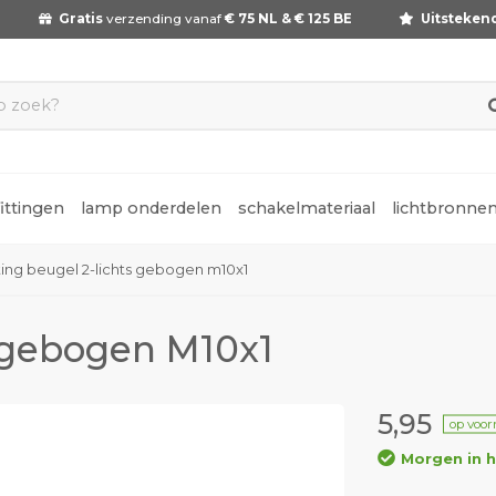
Gratis
verzending vanaf
€ 75 NL & € 125 BE
Uitsteken
fittingen
lamp onderdelen
schakelmateriaal
lichtbronne
tting beugel 2-lichts gebogen m10x1
s gebogen M10x1
5,95
op voor
Morgen in h