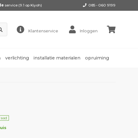
de
service (9.1 op
Kiyoh
)
085 - 060 9199
Klantenservice
Inloggen
n
verlichting
installatie materialen
opruiming
raad
uis