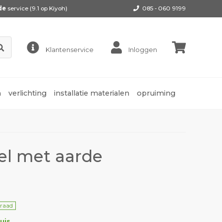
de
service (9.1 op
Kiyoh
)
085 - 060 9199
Klantenservice
Inloggen
n
verlichting
installatie materialen
opruiming
el met aarde
rraad
uis