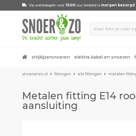
Op werkdagen voor
15:00
uur besteld is
morgen bezorgd
strijkijzersnoeren
elektra kabel en snoeren
snoerenzo.nl
fittingen
e14 fittingen
metalen fitti
Metalen fitting E14 r
aansluiting