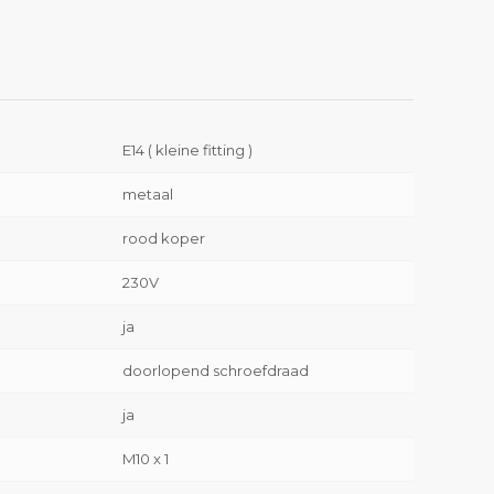
E14 ( kleine fitting )
metaal
rood koper
230V
ja
doorlopend schroefdraad
ja
M10 x 1