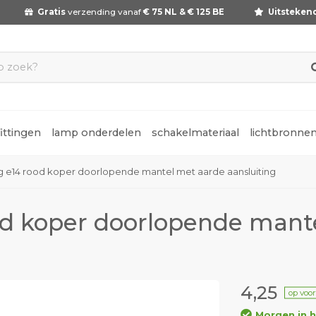
Gratis
verzending vanaf
€ 75 NL & € 125 BE
Uitsteken
fittingen
lamp onderdelen
schakelmateriaal
lichtbronne
ng e14 rood koper doorlopende mantel met aarde aansluiting
ood koper doorlopende mant
4,25
op voo
Morgen in h