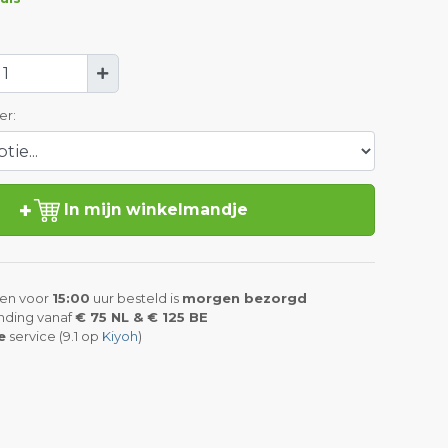
er:
In mijn winkelmandje
en voor
15:00
uur besteld is
morgen bezorgd
nding vanaf
€ 75 NL & € 125 BE
e
service (9.1 op
Kiyoh
)