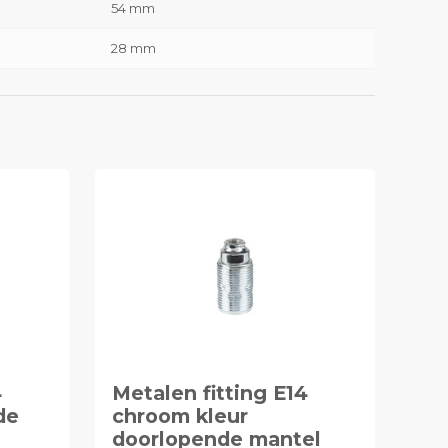
54 mm
28 mm
4
Metalen fitting E14
de
chroom kleur
doorlopende mantel