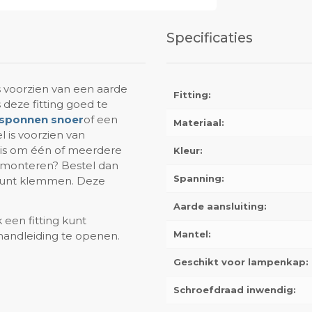
Specificaties
s voorzien van een aarde
Fitting:
 deze fitting goed te
sponnen snoer
of een
Materiaal:
l is voorzien van
 is om één of meerdere
Kleur:
p monteren? Bestel dan
Spanning:
 kunt klemmen. Deze
Aarde aansluiting:
 een fitting kunt
Mantel:
handleiding te openen.
Geschikt voor lampenkap:
Schroefdraad inwendig: