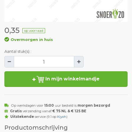
0,35
op voorraad
Overmorgen in huis
Aantal stuk(s) :
In mijn winkelmandje
Op werkdagen voor
15:00
uur besteld is
morgen bezorgd
Gratis
verzending vanaf
€ 75 NL & € 125 BE
Uitstekende
service (9.1 op
Kiyoh
)
Productomschrijving