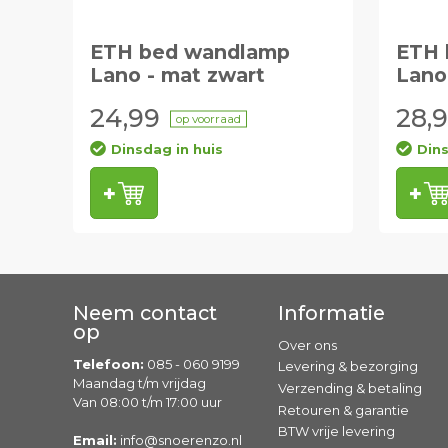
ETH bed wandlamp
ETH 
Lano - mat zwart
Lano
24,99
28,
op voorraad
Dinsdag in huis
Dins
Neem contact
Informatie
op
Over ons
Telefoon:
085 - 060 9199
Levering & bezorging
Maandag t/m vrijdag
Verzending & betaling
Van 08:00 t/m 17:00 uur
Retouren & garantie
BTW vrije levering
Email:
info@snoerenzo.nl