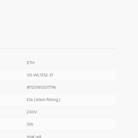
ETH
05-WL1352-31
8720195307716
E14 ( klein fitting )
230V
5W
mat wit