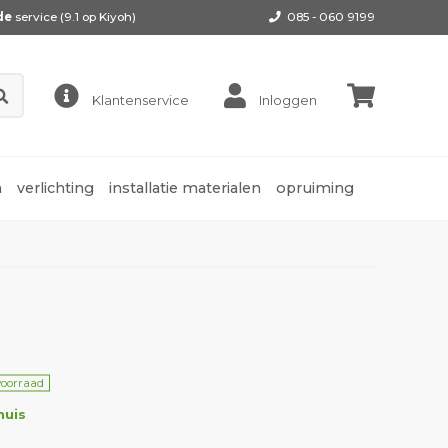
de
service (9.1 op
Kiyoh
)
085 - 060 9199
Klantenservice
Inloggen
n
verlichting
installatie materialen
opruiming
voorraad
huis