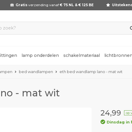
Gratis
verzending vanaf
€ 75 NL & € 125 BE
Uitsteken
fittingen
lamp onderdelen
schakelmateriaal
lichtbronne
ampen
bed wandlampen
eth bed wandlamp lano - mat wit
o - mat wit
24,99
op 
Dinsdag in 