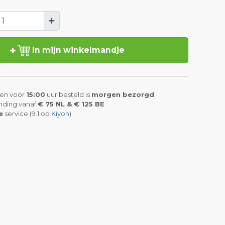
In mijn winkelmandje
en voor
15:00
uur besteld is
morgen bezorgd
nding vanaf
€ 75 NL & € 125 BE
e
service (9.1 op
Kiyoh
)