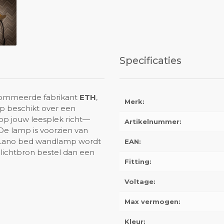
Specificaties
enommeerde fabrikant
ETH
,
Merk:
mp beschikt over een
 op jouw leesplek richt—
Artikelnummer:
 De lamp is voorzien van
e Lano bed wandlamp wordt
EAN:
 lichtbron bestel dan een
Fitting:
Voltage:
Max vermogen:
Kleur: