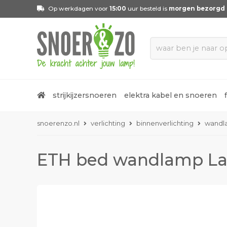
Op werkdagen voor
15:00
uur besteld is
morgen bezorgd
strijkijzersnoeren
elektra kabel en snoeren
snoerenzo.nl
verlichting
binnenverlichting
wandl
ETH bed wandlamp Lan