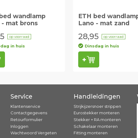
bed wandlamp
ETH bed wandlam
 - mat brons
Lano - mat zand
95
28,95
op voorraad
op voorraad
dag in huis
Dinsdag in huis
Service
Handleidingen
Klantenservice
Strijkijzersnoer strippen
Contactgegevens
Eurostekker monteren
Retourformulier
Stekker + RA monteren
Inloggen
Schakelaar monteren
Wachtwoord Vergeten
Fitting monteren