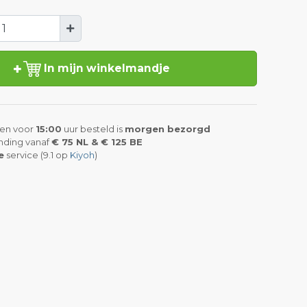
In mijn winkelmandje
en voor
15:00
uur besteld is
morgen bezorgd
nding vanaf
€ 75 NL & € 125 BE
e
service (9.1 op
Kiyoh
)