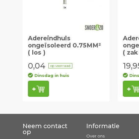
Adereindhuls
Ader
ongeïsoleerd 0.75MM²
onge
( los )
( zak
0,04
19,9
op voorraad
Dinsdag in huis
Dins
Neem contact
Informatie
op
Over ons