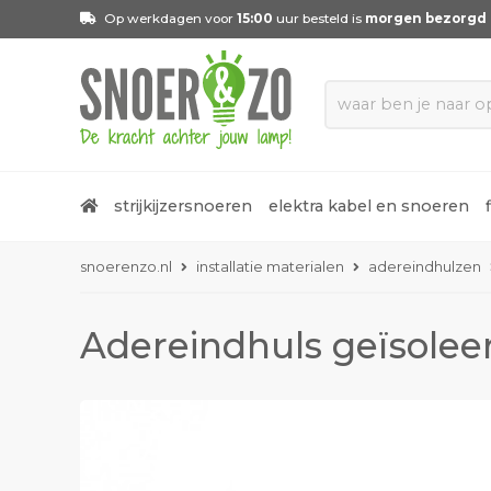
Op werkdagen voor
15:00
uur besteld is
morgen bezorgd
strijkijzersnoeren
elektra kabel en snoeren
snoerenzo.nl
installatie materialen
adereindhulzen
Adereindhuls geïsoleer