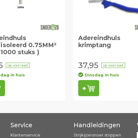
eindhuls
Adereindhuls
ïsoleerd 0.75MM²
krimptang
 1000 stuks )
5
37,95
op voorraad
op voorraad
dag in huis
Dinsdag in huis
Service
Handleidingen
Klantenservice
Strijkijzersnoer strippen