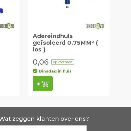
Adereindhuls
geïsoleerd 0.75MM² (
los )
0,06
op voorraad
Dinsdag in huis
Wat zeggen klanten over ons?