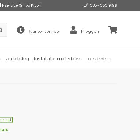
de
service (9.1 op
Kiyoh
)
085 - 060 9199
Klantenservice
Inloggen
n
verlichting
installatie materialen
opruiming
)
orraad
huis