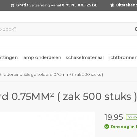
Gratis
verzending vanaf
€ 75 NL & € 125 BE
Uitsteken
fittingen
lamp onderdelen
schakelmateriaal
lichtbronne
adereindhuls geïsoleerd 0.75mm² ( zak 500 stuks )
d 0.75MM² ( zak 500 stuks 
19,95
op vo
Dinsdag in 