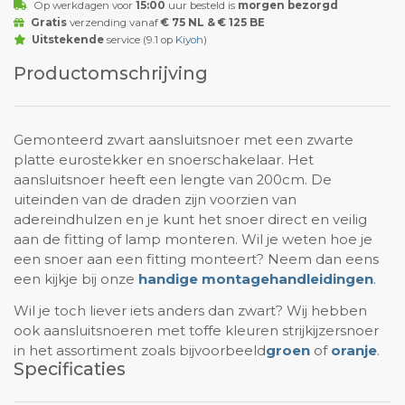
Op werkdagen voor
15:00
uur besteld is
morgen bezorgd
Gratis
verzending vanaf
€ 75 NL & € 125 BE
Uitstekende
service (9.1 op
Kiyoh
)
Productomschrijving
Gemonteerd zwart aansluitsnoer met een zwarte
platte eurostekker en snoerschakelaar. Het
aansluitsnoer heeft een lengte van 200cm. De
uiteinden van de draden zijn voorzien van
adereindhulzen en je kunt het snoer direct en veilig
aan de fitting of lamp monteren. Wil je weten hoe je
een snoer aan een fitting monteert? Neem dan eens
een kijkje bij onze
handige montagehandleidingen
.
Wil je toch liever iets anders dan zwart? Wij hebben
ook aansluitsnoeren met toffe kleuren strijkijzersnoer
in het assortiment zoals bijvoorbeeld
groen
of
oranje
.
Specificaties