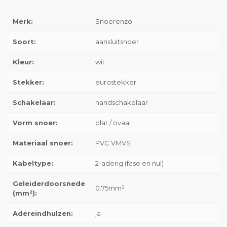
Merk:
Snoerenzo
Soort:
aansluitsnoer
Kleur:
wit
Stekker:
eurostekker
Schakelaar:
handschakelaar
Vorm snoer:
plat / ovaal
Materiaal snoer:
PVC VMVS
Kabeltype:
2-aderig (fase en nul)
Geleiderdoorsnede
0.75mm²
(mm²):
Adereindhulzen:
ja