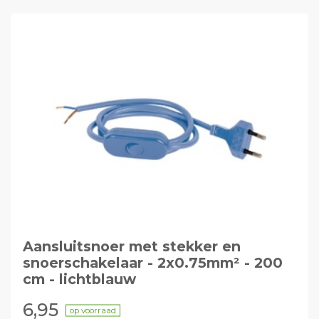
Aansluitsnoer met stekker en
snoerschakelaar - 2x0.75mm² - 200
cm - lichtblauw
6,95
op voorraad