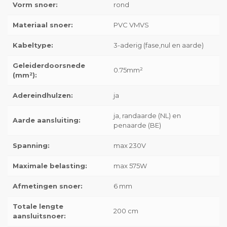
Vorm snoer:
rond
Materiaal snoer:
PVC VMVS
Kabeltype:
3-aderig (fase,nul en aarde)
Geleiderdoorsnede
0.75mm²
(mm²):
Adereindhulzen:
ja
ja, randaarde (NL) en
Aarde aansluiting:
penaarde (BE)
Spanning:
max 230V
Maximale belasting:
max 575W
Afmetingen snoer:
6 mm
Totale lengte
200 cm
aansluitsnoer: