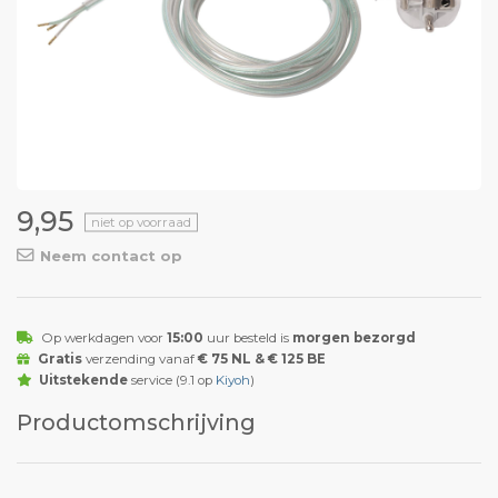
9,95
niet op voorraad
Neem contact op
Op werkdagen voor
15:00
uur besteld is
morgen bezorgd
Gratis
verzending vanaf
€ 75 NL & € 125 BE
Uitstekende
service (9.1 op
Kiyoh
)
Productomschrijving